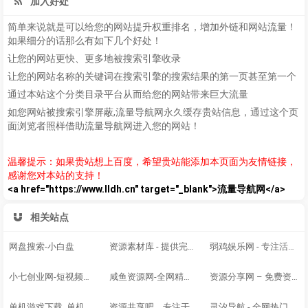
加入好处
简单来说就是可以给您的网站提升权重排名，增加外链和网站流量！
如果细分的话那么有如下几个好处！
让您的网站更快、更多地被搜索引擎收录
让您的网站名称的关键词在搜索引擎的搜索结果的第一页甚至第一个
通过本站这个分类目录平台从而给您的网站带来巨大流量
如您网站被搜索引擎屏蔽,流量导航网永久缓存贵站信息，通过这个页
面浏览者照样借助流量导航网进入您的网站！
温馨提示：如果贵站想上百度，希望贵站能添加本页面为友情链接，
感谢您对本站的支持！
<a href="https://www.lldh.cn" target="_blank">流量导航网</a>
相关站点
网盘搜索-小白盘
资源素材库 - 提供完整的电商素材和精品源码 - 为您推荐有价值的资源内容分享。
弱鸡娱乐网 - 专注活动，软件，教程分享！总之就是网络那些事。
小七创业网-短视频自媒体创业项目资源网
咸鱼资源网-全网精品资源分享平台_爱收集_爱分享
资源分享网 – 免费资源分享网站
单机游戏下载_单机游戏大全_经典单机_单机游戏下载基地_游侠网
资源共享吧，专注于各大收费培训、VIP视频收集
灵汐导航 - 全网热门网站软件工具资源整合站