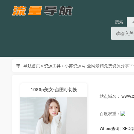
搜索
导航首页
»
资源工具
»
小苏资源网-全网最精免费资源分享平
1080p美女-点图可切换
站点域名：
www.x
百度权重：
Whois查询
|
SEO