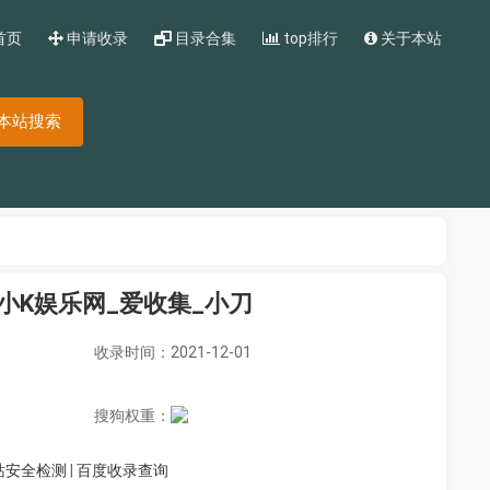
首页
申请收录
目录合集
top排行
关于本站
本站搜索
小K娱乐网_爱收集_小刀
收录时间：2021-12-01
搜狗权重：
站安全检测
|
百度收录查询