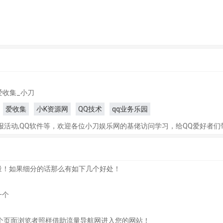
爱收集_小刀
爱收集
小K资源网
QQ技术
qq业务乐园
报活动,QQ软件等，欢迎各位小刀娱乐网的基佬访问学习，给QQ爱好者
量！如果细分的话那么有如下几个好处！
一个
个页面浏览者照样借助流量导航网进入您的网站！