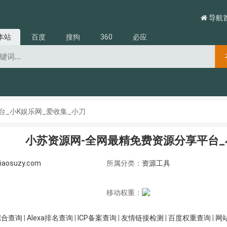
导航
本站
百度
搜狗
360
必应
台_小K娱乐网_爱收集_小刀
小苏资源网-全网最精免费资源分享平台_
iaosuzy.com
所属分类：
资源工具
移动权重：
综合查询
|
Alexa排名查询
|
ICP备案查询
|
友情链接检测
|
百度权重查询
|
网