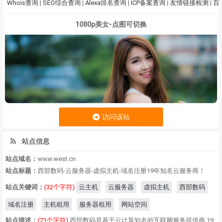
Whois查询
|
SEO综合查询
|
Alexa排名查询
|
ICP备案查询
|
友情链接检测
|
百
1080p美女-点图可切换
访问该站
站点信息
站点域名：
www.west.cn
站点标题：
西部数码-云服务器-虚拟主机-域名注册19年知名云服务商！
站点关键词：
(32个字符)
云主机
云服务器
虚拟主机
西部数码
域名注册
主机租用
服务器租用
网站空间
站点描述：
(71个字符)
西部数码是基于云计算知名的互联网服务提供商,19