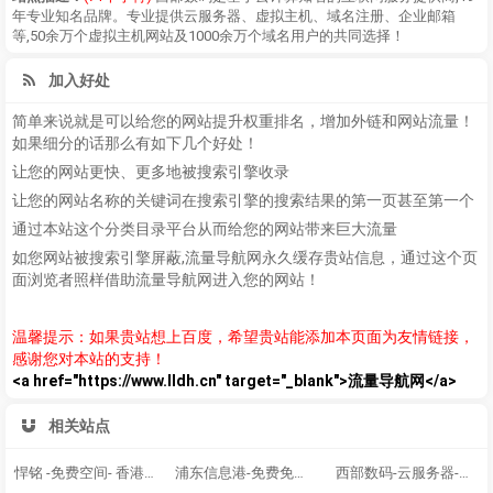
年专业知名品牌。专业提供云服务器、虚拟主机、域名注册、企业邮箱
等,50余万个虚拟主机网站及1000余万个域名用户的共同选择！
加入好处
简单来说就是可以给您的网站提升权重排名，增加外链和网站流量！
如果细分的话那么有如下几个好处！
让您的网站更快、更多地被搜索引擎收录
让您的网站名称的关键词在搜索引擎的搜索结果的第一页甚至第一个
通过本站这个分类目录平台从而给您的网站带来巨大流量
如您网站被搜索引擎屏蔽,流量导航网永久缓存贵站信息，通过这个页
面浏览者照样借助流量导航网进入您的网站！
温馨提示：如果贵站想上百度，希望贵站能添加本页面为友情链接，
感谢您对本站的支持！
<a href="https://www.lldh.cn" target="_blank">流量导航网</a>
相关站点
悍铭 -免费空间- 香港、美国虚拟主机、云主机、站群VPS及物理服务器提供商
浦东信息港-免费免备案虚拟主机空间,免费ASP|.NET空间申请
西部数码-云服务器-虚拟主机-域名注册19年知名云服务商！