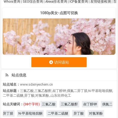
Whois查询
|
SEO综合查询
|
Alexa排名查询
|
ICP备案查询
|
友情链接检测
|
百
1080p美女-点图可切换
访问该站
站点信息
站点域名：
www.sdxinyechem.cn
站点标题：
三氟乙酸,三氟乙酸酐,叔丁醇钾,偶氮二异丁腈,N-甲基吡咯烷酮,
二甲基二硫醚,异丁酸,对氯苯酚_山东欣烨化工
站点关键词：
(38个字符)
三氟乙酸
三氟乙酸酐
叔丁醇钾
偶氮二
异丁腈
N-甲基吡咯烷酮
二甲基二硫醚
异丁酸
对氯苯酚