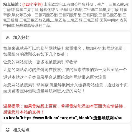
站点描述：
(123个字符)
山东欣烨化工有限公司集科研，生产，三氟乙酸,叔
丁醇钾,偶氮二异丁腈,超氧化钾,N-甲基吡咯烷酮,二甲基二硫醚,异丁酸,对氯
苯酚,氧化苯乙烯，三氟丙酸乙酯,三氟丙酸甲酯,三氟丙酸,三氟乙酸乙酯,三
氟乙酸酐,三氟乙酰乙酸乙酯,二氟乙胺.二氟乙醇,三氟乙醇,医药中间体,农药
中间体,酚醛树脂等系列产品。
加入好处
简单来说就是可以给您的网站提升权重排名，增加外链和网站流量！
如果细分的话那么有如下几个好处！
让您的网站更快、更多地被搜索引擎收录
让您的网站名称的关键词在搜索引擎的搜索结果的第一页甚至第一个
通过本站这个分类目录平台从而给您的网站带来巨大流量
如您网站被搜索引擎屏蔽,流量导航网永久缓存贵站信息，通过这个页
面浏览者照样借助流量导航网进入您的网站！
温馨提示：如果贵站想上百度，希望贵站能添加本页面为友情链接，
感谢您对本站的支持！
<a href="https://www.lldh.cn" target="_blank">流量导航网</a>
相关站点