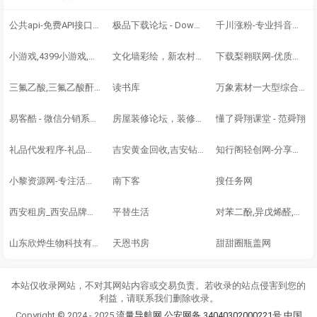
公共api-免费API接口调用平台
极品下载论坛 - Down512.COM
千川涨粉-专业抖音涨粉｜千川投流涨粉源头｜抖音有效粉
小游戏,4399小游戏,小游戏大全,双人小游戏大全-www.4399.com
文化墙彩绘，新农村墙绘，美丽乡村彩绘，文化墙壁画
下载梨翱联网-优质且充满趣味的知识交流平台
三氟乙酸,三氟乙酸酐,叔丁醇钾,偶氮二异丁腈,N-甲基吡咯烷酮,二甲基二硫醚,异丁酸,对氯苯酚_山东欣烨化工
读书库
万象素材一大型综合设计类素材网站，提供高清图片素材
易客酷 - 微信分销系统 _ 分销商城系统 _ 微商分销系统
房屋装修论坛，装修交流社区_装修论坛网 - Powered by Discuz!
懂了舜翔课堂 - 范舜翔
礼品代发程序-礼品网源码
吉安黄金回收,吉安钻戒回收,吉安名包回收,吉安名表回收-盛达商贸行
知行阁轻创网-分享网络赚钱项目-全网首发副业项目实操平台-副业创业项目网
小黎资源网-专注活动-软件-教程分享
南下客
搜任务网
西安租房_西安品牌公寓_西安直租平台 - 品牌公寓网
平替生活
对苯二酚,异戊烯醛,异戊烯醇321,防黄剂,丁酰肼原药,甲醇钠溶液,乙醇钠溶液_山东欣烨生物
山东欣烨生物科技有限公司
天恩书房
甜甜圈瓶盖网
本站仅收录网站，不对其网站内容或交易负责。若收录的站点侵害到您的
利益，请联系我们删除收录。
Copyright © 2024 - 2025
流量导航网
公安网备 34040302000221号
中国