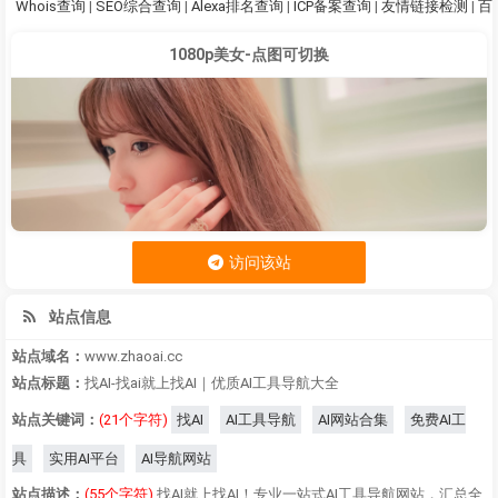
Whois查询
|
SEO综合查询
|
Alexa排名查询
|
ICP备案查询
|
友情链接检测
|
百
1080p美女-点图可切换
访问该站
站点信息
站点域名：
www.zhaoai.cc
站点标题：
找AI-找ai就上找AI｜优质AI工具导航大全
站点关键词：
(21个字符)
找AI
AI工具导航
AI网站合集
免费AI工
具
实用AI平台
AI导航网站
站点描述：
(55个字符)
找AI就上找AI！专业一站式AI工具导航网站，汇总全