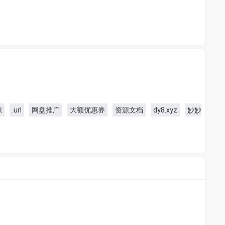
源
.url
网盘推广
大额优惠券
资源文档
dy8.xyz
妙妙