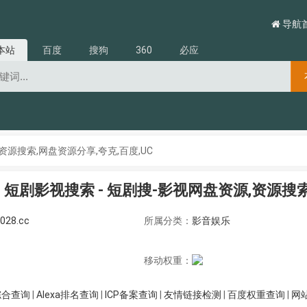
导航
本站
百度
搜狗
360
必应
资源搜索,网盘资源分享,夸克,百度,UC
短剧影视搜索 - 短剧搜-影视网盘资源,资源搜索
1028.cc
所属分类：
影音娱乐
移动权重：
综合查询
|
Alexa排名查询
|
ICP备案查询
|
友情链接检测
|
百度权重查询
|
网