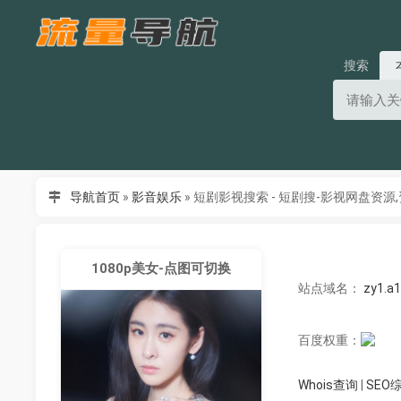
搜索
导航首页
»
影音娱乐
»
短剧影视搜索 - 短剧搜-影视网盘资源,
1080p美女-点图可切换
站点域名：
zy1.a
百度权重：
Whois查询
|
SEO