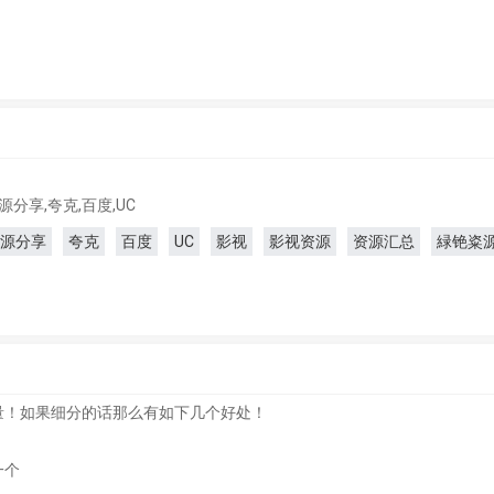
分享,夸克,百度,UC
源分享
夸克
百度
UC
影视
影视资源
资源汇总
緑铯粢
量！如果细分的话那么有如下几个好处！
一个