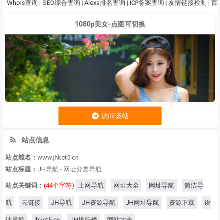
Whois查询
|
SEO综合查询
|
Alexa排名查询
|
ICP备案查询
|
友情链接检测
|
百
1080p美女-点图可切换
访问该站
站点信息
站点域名：
www.jhkct5.cn
站点标题：
JH导航 - 网址分类导航
站点关键词：
(44个字符)
上网导航
网址大全
网址导航
简洁导
航
云链接
JH导航
JH资源导航
JH网址导航
资源下载
设
计导航
jhkct5.cn
JH排行榜
网站大全