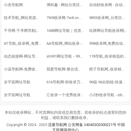
小杰导航网
博科趣 - 网站分类目录,网址大全,网站收录
自动秒收录网 - 自动秒收录-网站收录-收录网站-网址收录-秒收录
技术导航_网站资源目录_【免费网站自动秒收录】- 有折扣导航
7W8收录网-7w8.cn网站目录,网址提交,分类目录,网站大全,名站导航之家
9893收录网_分类目录网_免费网站目录_网站收录_网址提交_免费收录网站
千寻网-千寻网导航|免费友情链接|网址导航|收录网站|免费提交|自动审核|
1688网址导航｜优质网站集合·全网资源一站在手
站牌网址导航收录网|精选网站导航，自动秒收录服务-最全网址收录！
AT导航_收录网_免费收录网站_自动收录网_秒收录
AA导航网_网站收录-友情链接交换-网址收录-自动秒收录
998收录网,免费自动秒收录网址,提供自动收录,网站导航大全源码,自动链,友情链接交换。
动态链接网-网址导航,友情链接平台，免费链接，网址收录
sh991网址导航－991自动链,网址之家,搜索大全,绿色,快速,安全的专业导航站
178导航_收录精选的导航网站_懒人导航系统v8.6华子版
小温导航网-免费收录正规网站网址链接大全收录网免费网站收录收录提交入
我爱导航网-整合优秀技术导航
橙子导航网_收录精选的导航网站_懒人导航系统v7.8华子版
全宇宙网址导航
616导航网-秒收录万能-秒收录-免费收录网站-自动收录网-免费交换-616dh.cn.
96链-96自助链-快速搜导航-网站收录-自动收录网-网址收录-自动秒收录
全宇宙网址导航
汇收录一个优秀收录网站
小Z秒收录导航 - zibovip.cn自动秒收录!
本站仅收录网站，不对其网站内容或交易负责。若收录的站点侵害到您的
利益，请联系我们删除收录。
Copyright © 2024 - 2025
流量导航网
公安网备 34040302000221号
中国
互联网举报中心