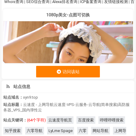
Whois查询
|
SEO综合查询
|
Alexa排名查询
|
ICP备案查询
|
友情链接检测
|
百
1080p美女-点图可切换
访问该站
站点信息
站点域名：
xyn9.top
站点标题：
云速度 - 上网导航云速度-VPS-云服务-云导航|简单搜索|高防服
务器_VPS_国内弹性云
站点关键词：
(64个字符)
云速度导航页
百度搜索
哔哩哔哩搜索
知乎搜索
六零导航
LyLme Spage
六零
网站导航
上网导