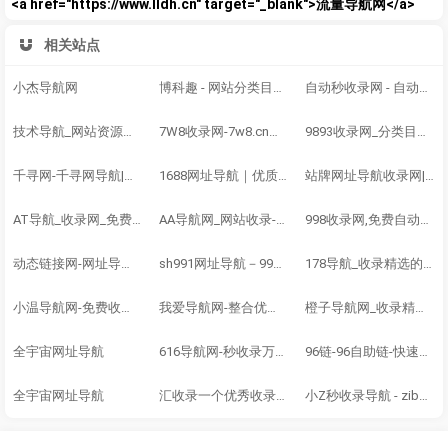
<a href="https://www.lldh.cn" target="_blank">流量导航网</a>
相关站点
小杰导航网
博科趣 - 网站分类目录,网址大全,网站收录
自动秒收录网 - 自动秒收录-网站收录-收录网站-网址收录-秒收录
技术导航_网站资源目录_【免费网站自动秒收录】- 有折扣导航
7W8收录网-7w8.cn网站目录,网址提交,分类目录,网站大全,名站导航之家
9893收录网_分类目录网_免费网站目录_网站收录_网址提交_免费收录网站
千寻网-千寻网导航|免费友情链接|网址导航|收录网站|免费提交|自动审核|
1688网址导航｜优质网站集合·全网资源一站在手
站牌网址导航收录网|精选网站导航，自动秒收录服务-最全网址收录！
AT导航_收录网_免费收录网站_自动收录网_秒收录
AA导航网_网站收录-友情链接交换-网址收录-自动秒收录
998收录网,免费自动秒收录网址,提供自动收录,网站导航大全源码,自动链,友情链接交换。
动态链接网-网址导航,友情链接平台，免费链接，网址收录
sh991网址导航－991自动链,网址之家,搜索大全,绿色,快速,安全的专业导航站
178导航_收录精选的导航网站_懒人导航系统v8.6华子版
小温导航网-免费收录正规网站网址链接大全收录网免费网站收录收录提交入
我爱导航网-整合优秀技术导航
橙子导航网_收录精选的导航网站_懒人导航系统v7.8华子版
全宇宙网址导航
616导航网-秒收录万能-秒收录-免费收录网站-自动收录网-免费交换-616dh.cn.
96链-96自助链-快速搜导航-网站收录-自动收录网-网址收录-自动秒收录
全宇宙网址导航
汇收录一个优秀收录网站
小Z秒收录导航 - zibovip.cn自动秒收录!