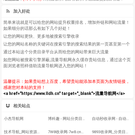
加入好处
简单来说就是可以给您的网站提升权重排名，增加外链和网站流量！
如果细分的话那么有如下几个好处！
让您的网站更快、更多地被搜索引擎收录
让您的网站名称的关键词在搜索引擎的搜索结果的第一页甚至第一个
通过本站这个分类目录平台从而给您的网站带来巨大流量
如您网站被搜索引擎屏蔽,流量导航网永久缓存贵站信息，通过这个页
面浏览者照样借助流量导航网进入您的网站！
温馨提示：如果贵站想上百度，希望贵站能添加本页面为友情链接，
感谢您对本站的支持！
<a href="https://www.lldh.cn" target="_blank">流量导航网</a>
相关站点
小杰导航网
博科趣 - 网站分类目录,网址大全,网站收录
自动秒收录网 - 自动秒收录-网站收录-收录网站-网址收录-秒收录
技术导航_网站资源目录_【免费网站自动秒收录】- 有折扣导航
7W8收录网-7w8.cn网站目录,网址提交,分类目录,网站大全,名站导航之家
9893收录网_分类目录网_免费网站目录_网站收录_网址提交_免费收录网站