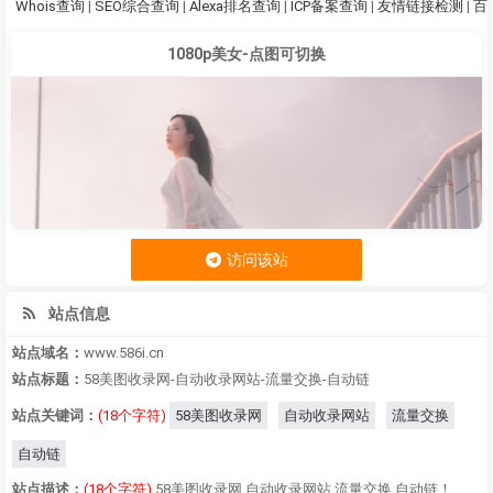
Whois查询
|
SEO综合查询
|
Alexa排名查询
|
ICP备案查询
|
友情链接检测
|
百
1080p美女-点图可切换
访问该站
站点信息
站点域名：
www.586i.cn
站点标题：
58美图收录网-自动收录网站-流量交换-自动链
站点关键词：
(18个字符)
58美图收录网
自动收录网站
流量交换
自动链
站点描述：
(18个字符)
58美图收录网,自动收录网站,流量交换,自动链！