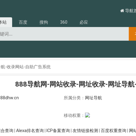
导航
本站
百度
搜狗
360
必应
导航-收录网站-自助广告系统
888导航网-网站收录-网址收录-网址导
88dhw.cn
所属分类：
网址导航
移动权重：
综合查询
|
Alexa排名查询
|
ICP备案查询
|
友情链接检测
|
百度权重查询
|
网